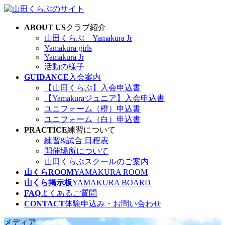
コ
ナ
ン
ビ
ABOUT US
クラブ紹介
テ
ゲ
山田くらぶ Yamakura Jr
ン
ー
Yamakura girls
ツ
シ
Yamakura Jr
へ
ョ
活動の様子
ス
ン
GUIDANCE
入会案内
キ
に
【山田くらぶ】入会申込書
ッ
移
【Yamakuraジュニア】入会申込書
プ
動
ユニフォーム（橙）申込書
ユニフォーム（白）申込書
PRACTICE
練習について
練習&試合 日程表
開催場所について
山田くらぶスクールのご案内
山くらROOM
YAMAKURA ROOM
山くら掲示板
YAMAKURA BOARD
FAQ
よくあるご質問
CONTACT
体験申込み・お問い合わせ
メディア